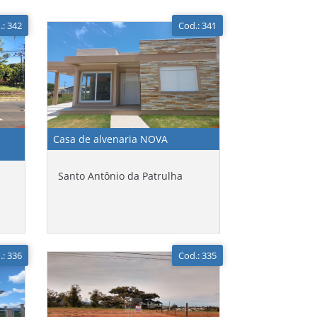
.: 342
Cod.: 341
Casa de alvenaria NOVA
Santo Antônio da Patrulha
.: 336
Cod.: 335