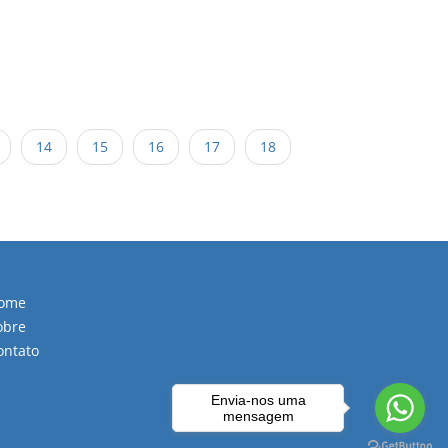
14
15
16
17
18
ome
obre
ontato
Envia-nos uma
mensagem