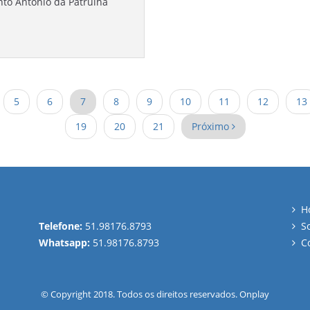
nto Antônio da Patrulha
5
6
7
8
9
10
11
12
13
19
20
21
Próximo
H
Telefone:
51.98176.8793
S
Whatsapp:
51.98176.8793
C
© Copyright 2018. Todos os direitos reservados.
Onplay