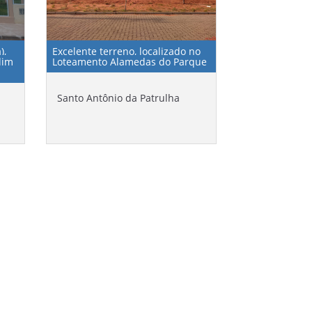
),
Excelente terreno, localizado no
dim
Loteamento Alamedas do Parque
Santo Antônio da Patrulha