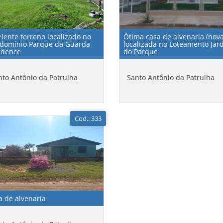
elente terreno localizado no
Ótima casa de alvenaria (nova
domínio Parque da Guarda
localizada no Loteamento Jar
idence
do Parque
nto Antônio da Patrulha
Santo Antônio da Patrulha
Cod.: 333
a de alvenaria