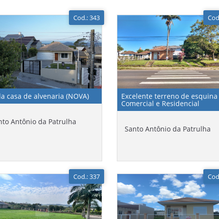
Cod.: 343
Cod
da casa de alvenaria (NOVA)
Excelente terreno de esquina
Comercial e Residencial
nto Antônio da Patrulha
Santo Antônio da Patrulha
Cod.: 337
Cod