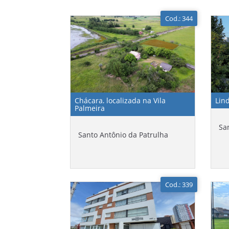
Cod.: 344
Chácara, localizada na Vila
Lin
Palmeira
Sa
Santo Antônio da Patrulha
Cod.: 339